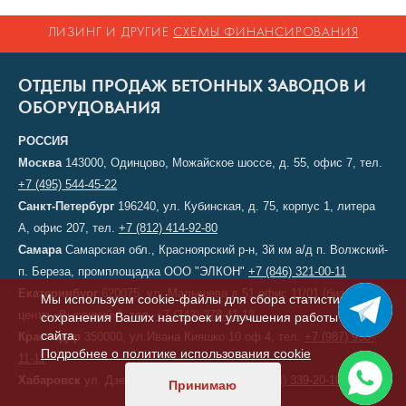
ЛИЗИНГ И ДРУГИЕ
СХЕМЫ ФИНАНСИРОВАНИЯ
ОТДЕЛЫ ПРОДАЖ БЕТОННЫХ ЗАВОДОВ И
ОБОРУДОВАНИЯ
РОССИЯ
Москва
143000, Одинцово, Можайское шоссе, д. 55, офис 7, тел.
+7 (495) 544-45-22
Санкт-Петербург
196240, ул. Кубинская, д. 75, корпус 1, литера
А, офис 207, тел.
+7 (812) 414-92-80
Самара
Самарская обл., Красноярский р-н, 3й км а/д п. Волжский-
п. Береза, промплощадка ООО "ЭЛКОН"
+7 (846) 321-00-11
Екатеринбург
620075, ул. Малышева д.51 офис 11/01 (бизнес-
Мы используем cookie-файлы для сбора статистики,
центр «Высоцкий»), тел.
+7 (343) 378-41-18
сохранения Ваших настроек и улучшения работы
сайта.
Краснодар
350000, ул.Ивана Кияшко 10 оф 4, тел.
+7 (987) 950-
Подробнее о политике использования cookie
11-11
Хабаровск
ул. Дзержинского, д. 6, тел.
+7 (914) 339-20-10
Принимаю