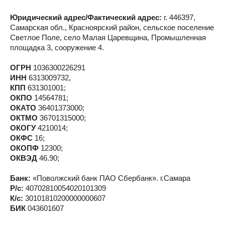
Юридический адрес/Фактический адрес:
г. 446397,
Самарская обл., Красноярский район, сельское поселение
Светлое Поле, село Малая Царевщина, Промышленная
площадка 3, сооружение 4.
ОГРН
1036300226291
ИНН
6313009732,
КПП
631301001;
ОКПО
14564781;
ОКАТО
36401373000;
ОКТМО
36701315000;
ОКОГУ
4210014;
ОКФС
16;
ОКОПФ
12300;
ОКВЭД
46.90;
Банк:
«Поволжский банк ПАО Сбербанк». г.Самара
Р/с:
40702810054020101309
К/с:
30101810200000000607
БИК
043601607