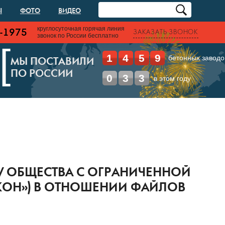
Ы
ФОТО
ВИДЕО
круглосуточная горячая линия
-1975
ЗАКАЗАТЬ ЗВОНОК
звонок по России бесплатно
[
1
4
5
9
бетонных заводо
МЫ ПОСТАВИЛИ
ПО РОССИИ
0
3
3
в этом году
U/ ОБЩЕСТВА С ОГРАНИЧЕННОЙ
КОН») В ОТНОШЕНИИ ФАЙЛОВ