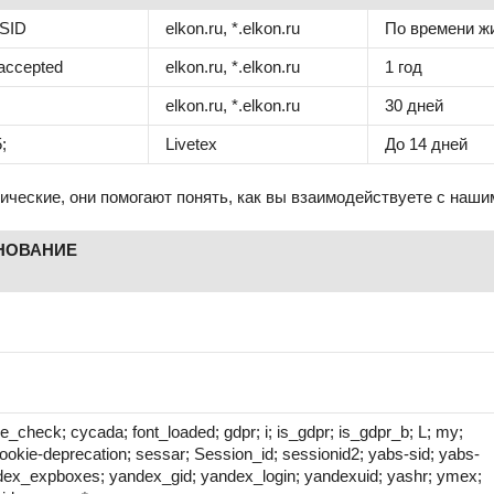
SID
elkon.ru, *.elkon.ru
По времени жи
accepted
elkon.ru, *.elkon.ru
1 год
elkon.ru, *.elkon.ru
30 дней
5;
Livetex
До 14 дней
тические, они помогают понять, как вы взаимодействуете с наши
НОВАНИЕ
;
e_check; cycada; font_loaded; gdpr; i; is_gdpr; is_gdpr_b; L; my;
ookie-deprecation; sessar; Session_id; sessionid2; yabs-sid; yabs-
dex_expboxes; yandex_gid; yandex_login; yandexuid; yashr; ymex;