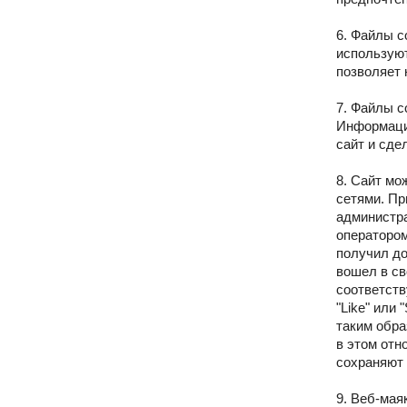
6. Файлы c
используют
позволяет 
7. Файлы c
Информация
сайт и сде
8. Сайт мо
сетями. Пр
администра
оператором
получил до
вошел в св
соответств
"Like" или
таким обра
в этом от
сохраняют 
9. Веб-мая