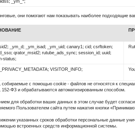
uidss; _ym_*;
инговые, они помогают нам показывать наиболее подходящие в
НОВАНИЕ
ПР
id2; _ym_d; _ym_isad; _ym_uid; canary1; cid; csrftoken;
Ru
id_sso; qrator_msid2; rutube_ads_sync; session_id; uuid;
n-status;
_PRIVACY_METADATA; VISITOR_INFO;
Yo
, собираемые с помощью cookie - файлов не относятся к специ
11 152-ФЗ и обрабатываются автоматизированным способом.
нием для обработки ваших данных в этом случае будет согласи
яемого Пользователем сайта путем нажатия кнопки «Принимаю
тижении указанных сроков обработки персональные данные ун
помощью встроенных средств информационной системы.