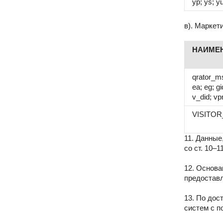
yp; ys; y
в). Маркет
НАИМЕ
qrator_ms
ea; eg; g
v_did; vp
VISITOR
11. Данные
со ст. 10–
12. Основа
предоставл
13. По дос
систем с 