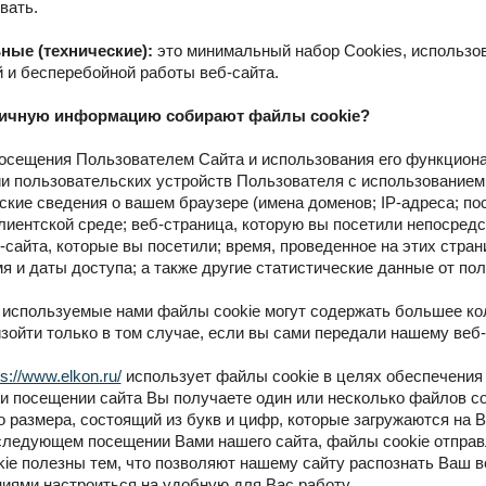
вать.
ные (технические):
это минимальный набор Cookies, использо
 и бесперебойной работы веб-сайта.
личную информацию собирают файлы cookie?
осещения Пользователем Сайта и использования его функцион
 пользовательских устройств Пользователя с использованием 
ские сведения о вашем браузере (имена доменов; IP-адреса; по
лиентской среде; веб-страница, которую вы посетили непосред
-сайта, которые вы посетили; время, проведенное на этих стран
мя и даты доступа; а также другие статистические данные от по
используемые нами файлы cookie могут содержать большее ко
зойти только в том случае, если вы сами передали нашему веб
ps://www.elkon.ru/
использует файлы cookie в целях обеспечени
и посещении сайта Вы получаете один или несколько файлов co
 размера, состоящий из букв и цифр, которые загружаются на 
ледующем посещении Вами нашего сайта, файлы cookie отправл
ie полезны тем, что позволяют нашему сайту распознать Ваш в
иями настроиться на удобную для Вас работу.