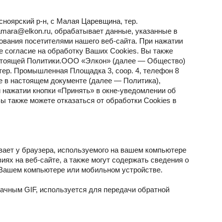
ноярский р-н, с Малая Царевщина, тер.
amara@elkon.ru, обрабатывает данные, указанные в
ования посетителями нашего веб-сайта. При нажатии
е согласие на обработку Ваших Cookies. Вы также
настоящей Политики.ООО «Элкон» (далее — Общество)
тер. Промышленная Площадка 3, соор. 4, телефон 8
ые в настоящем документе (далее — Политика),
 нажатии кнопки «Принять» в окне-уведомлении об
ы также можете отказаться от обработки Cookies в
вает у браузера, используемого на вашем компьютере
ях на веб-сайте, а также могут содержать сведения о
 Вашем компьютере или мобильном устройстве.
рачным GIF, используется для передачи обратной