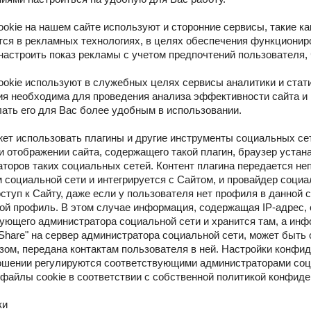
ookie на нашем сайте используют и сторонние сервисы, такие к
ся в рекламных технологиях, в целях обеспечения функционир
настроить показ рекламы с учетом предпочтений пользователя, 
ookie используют в служебных целях сервисы аналитики и стати
 необходима для проведения анализа эффективности сайта и п
лать его для Вас более удобным в использовании.
жет использовать плагины и другие инструменты социальных 
и отображении сайта, содержащего такой плагин, браузер уста
торов таких социальных сетей. Контент плагина передается н
 социальной сети и интегрируется с Сайтом, и провайдер социа
ступ к Сайту, даже если у пользователя нет профиля в данной 
ой профиль. В этом случае информация, содержащая IP-адрес,
ующего администратора социальной сети и хранится там, а инф
 "Share" на сервер администратора социальной сети, может быть
зом, передана контактам пользователя в ней. Настройки конфи
ношении регулируются соответствующими администраторами со
файлы cookie в соответствии с собственной политикой конфиде
ки