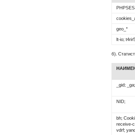
PHPSES
cookies_
geo_*
lt-io; t4rir
б). Статис
НАИМЕ
_gid; _ga
NID;
bh; Cooki
receive-c
vdrf; yan