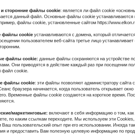
и сторонние файлы cookie
: является ли файл cookie «основн
вается данный файл. Основные файлы cookie устанавливаются 
пример, файлы cookie, установленные сайтом https://www.elkon.ru
 файлы cookie
устанавливаются с домена, который отличается
осещении пользователем веб-сайта третье лицо устанавливает ф
торонним.
е файлы cookie:
данные файлы сохраняются на устройстве по
ами. Они приводятся в действие каждый раз при посещении по
 файл cookie.
е файлы cookie
: эти файлы позволяют администратору сайта 
Сеанс браузера начинается, когда пользователь открывает окно 
его. Временные файлы cookie создаются на короткое время. П
ляются.
ские/маркетинговые:
включают в себя информацию о том, как 
те, по каким ссылкам переходите. Мы используем эти Cookies,
и Ваш пользовательский опыт при его использовании. Иногда та
ия и предоставить Вам полезную целевую информацию по проду