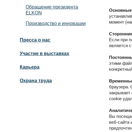
Обращение президента
Основные 
ELKON
устанавли
момент (на
Производство и инновации
Сторонние
Если при п
Пресса о нас
является с
Участие в выставках
Постоянны
этими файл
Карьера
конкретный
Охрана труда
Временны
браузера. 
закрывает 
cookie уда
Аналитиче
Вы посещае
веб-сайта 
предпочтен