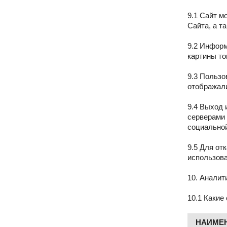
9.1 Сайт м
Сайта, а т
9.2 Информ
картины то
9.3 Пользо
отображали
9.4 Выход 
серверами 
социальной
9.5 Для от
использова
10. Аналит
10.1 Какие
НАИМЕ