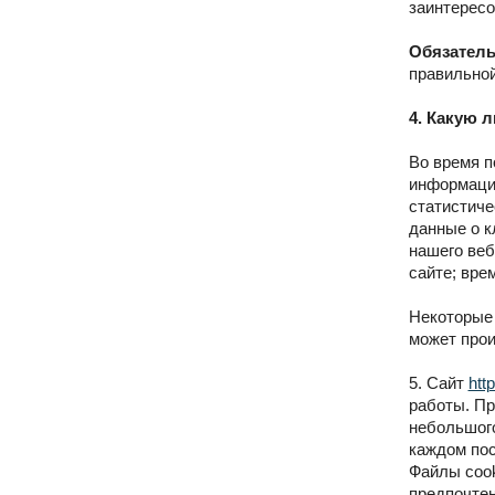
заинтересо
Обязатель
правильной
4. Какую 
Во время п
информации
статистиче
данные о к
нашего веб
сайте; вре
Некоторые 
может прои
5. Сайт
htt
работы. Пр
небольшого
каждом пос
Файлы cook
предпочтен