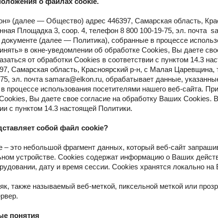
положения о файлах cookie.
» (далее — Общество) адрес 446397, Самарская область, Крас
ая Площадка 3, соор. 4, телефон 8 800 100-19-75, эл. почта s
документе (далее — Политика), собранные в процессе использ
инять» в окне-уведомлении об обработке Cookies, Вы даете сво
азаться от обработки Cookies в соответствии с пунктом 14.3 
97, Самарская область, Красноярский р-н, с Малая Царевщина, 
-75, эл. почта samara@elkon.ru, обрабатывает данные, указанн
в процессе использования посетителями нашего веб-сайта. При
Cookies, Вы даете свое согласие на обработку Ваших Cookies. В
ии с пунктом 14.3 настоящей Политики.
едставляет собой файл cookie?
e – это небольшой фрагмент данных, который веб-сайт запраши
ном устройстве. Cookies содержат информацию о Ваших действи
удовании, дату и время сессии. Сookies хранятся локально на
аяк, также называемый веб-меткой, пиксельной меткой или проз
ервер.
ые понятия