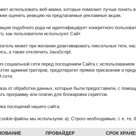
ожет использовать веб-маяки, которые помогают лучше понять 
акже оценить реакцию на предлагаемые рекламные акции.
ация подобного рода не идентифицирует конкретного пользоват
го, как пользователи используют Сайт.
ватель может при желании деактивировать пиксельные теги, нас
сь, а также отключить JavaScript.
из социальной сети перед посещением Сайта с использованием
этих администраторов, предотвратит прямое присвоение и пре
 сети.
каза от обработки данных, которые были предоставили, с помощ
ть программу или плагин для блокировки скриптов.
ика посещений нашего сайта.
 cookie-файлы мы используем: а). Строго необходимые, т. е. те, 
НОВАНИЕ
ПРОВАЙДЕР
СРОК ХРАН