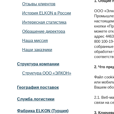
1. Общие 
Отзывы клиентов
ООО «Элкон
История ELKON в России
Промышленн
настоящем 
Интересная статистика
кнопки «Пр
можете отк
Обращение директора
адрес 4463
Наша миссия
800 100-19
собранные 
Наши заказчики
обработке 
соответств
Структура компании
2. Что пр
Структура ООО «ЭЛКОН»
Файл cooki
или мобиль
Вашем обор
География поставок
2.1. Веб-м
Служба логистики
связи на с
Фабрика ELKON (Турция)
3. Ключев