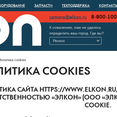
БОРУДОВАНИЕ
ЗАПЧАСТИ
ТЕХПОДДЕРЖКА
КОНТАКТ
8-800-100
samara@elkon.ru
К сожалению, нам не удалось
определить ваш город. Где вы?
Регион
Политика cookies
ЛИТИКА COOKIES
ИКА САЙТА HTTPS://WWW.ELKON.R
ТСТВЕННОСТЬЮ «ЭЛКОН» (ООО «ЭЛ
COOKIE.