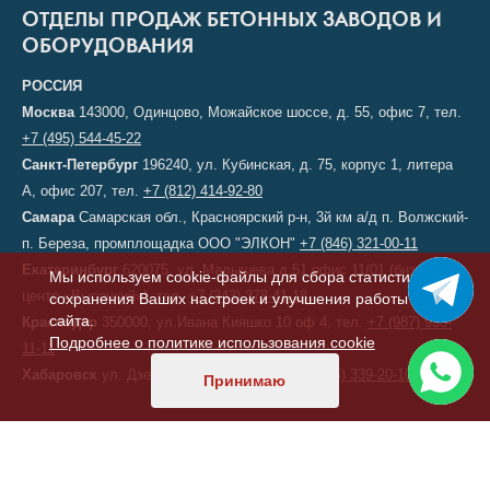
ОТДЕЛЫ ПРОДАЖ БЕТОННЫХ ЗАВОДОВ И
ОБОРУДОВАНИЯ
РОССИЯ
Москва
143000, Одинцово, Можайское шоссе, д. 55, офис 7, тел.
+7 (495) 544-45-22
Санкт-Петербург
196240, ул. Кубинская, д. 75, корпус 1, литера
А, офис 207, тел.
+7 (812) 414-92-80
Самара
Самарская обл., Красноярский р-н, 3й км а/д п. Волжский-
п. Береза, промплощадка ООО "ЭЛКОН"
+7 (846) 321-00-11
Екатеринбург
620075, ул. Малышева д.51 офис 11/01 (бизнес-
Мы используем cookie-файлы для сбора статистики,
центр «Высоцкий»), тел.
+7 (343) 378-41-18
сохранения Ваших настроек и улучшения работы
сайта.
Краснодар
350000, ул.Ивана Кияшко 10 оф 4, тел.
+7 (987) 950-
Подробнее о политике использования cookie
11-11
Хабаровск
ул. Дзержинского, д. 6, тел.
+7 (914) 339-20-10
Принимаю
КАЗАХСТАН
Астана
, переулок 156, д. 11, офис 210, тел/факс:
+7 (7172) 52-60-