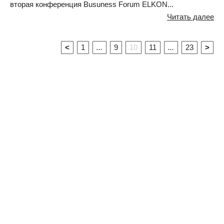
вторая конференция Busuness Forum ELKON...
Читать далее
<
1
...
9
10
11
...
23
>