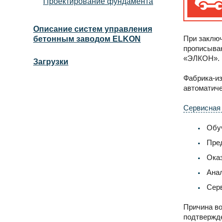
Проектирование фундамента
Описание систем управления
При заключ
бетонным заводом ELKON
прописыва
«ЭЛКОН».
Загрузки
Фабрика-из
автоматиче
Сервисная
Обуч
Пред
Оказ
Анал
Серв
Причина во
подтвержде