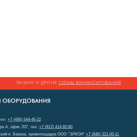
ЛИЗИНГ И ДРУГИЕ
СХЕМЫ ФИНАНСИРОВАНИЯ
И ОБОРУДОВАНИЯ
тел.
+7 (495) 544-45-22
ера А, офис 207, тел.
+7 (812) 414-92-80
лжский-п. Береза, промплощадка ООО "ЭЛКОН"
+7 (846) 321-00-11