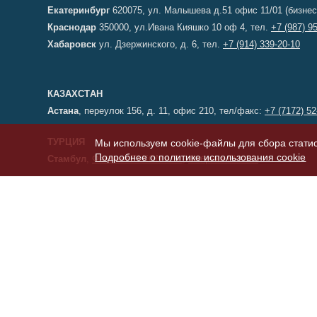
Екатеринбург
620075, ул. Малышева д.51 офис 11/01 (бизнес
Краснодар
350000, ул.Ивана Кияшко 10 оф 4, тел.
+7 (987) 9
Хабаровск
ул. Дзержинского, д. 6, тел.
+7 (914) 339-20-10
КАЗАХСТАН
Астана
, переулок 156, д. 11, офис 210, тел/факс:
+7 (7172) 52
ТУРЦИЯ
Мы используем cookie-файлы для сбора статис
Подробнее о политике использования cookie
Стамбул
,
Фабрика ELKON A.S.
,
Фабрика ELKON
© 2003–2026 Элкон — мобильные бетонные заводы, БСУ, РБУ (бе
Политика конфиденциальности
Политика cookies
Бетонные заводы
,
Растворные бетонные узлы
,
Бетоносмесительные