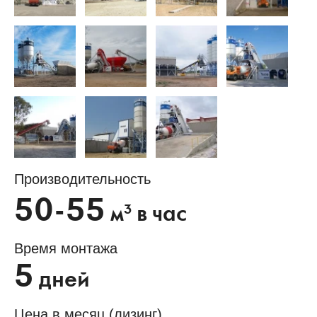
Производительность
50-55
3
м
в час
Время монтажа
5
дней
Цена в месяц (лизинг)