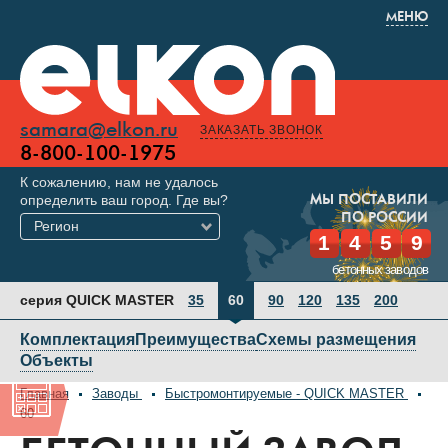
МЕНЮ
samara@elkon.ru
ЗАКАЗАТЬ ЗВОНОК
8-800-100-1975
К сожалению, нам не удалось
определить ваш город. Где вы?
МЫ ПОСТАВИЛИ
ПО РОССИИ
Регион
1
4
5
9
бетонных заводов
серия QUICK MASTER
35
60
90
120
135
200
Комплектация
Преимущества
Схемы размещения
Объекты
Главная
Заводы
Быстромонтируемые - QUICK MASTER
60