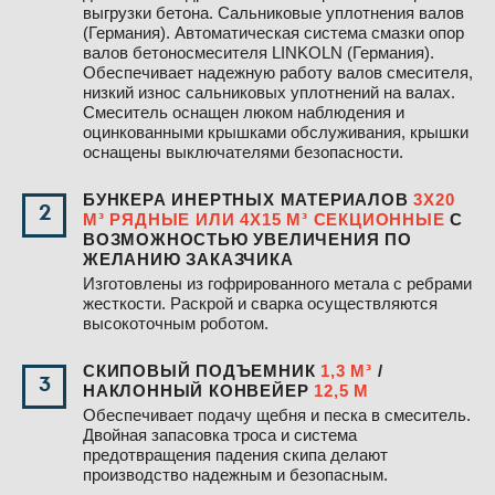
выгрузки бетона. Сальниковые уплотнения валов
(Германия). Автоматическая система смазки опор
валов бетоносмесителя LINKOLN (Германия).
Обеспечивает надежную работу валов смесителя,
низкий износ сальниковых уплотнений на валах.
Смеситель оснащен люком наблюдения и
оцинкованными крышками обслуживания, крышки
оснащены выключателями безопасности.
БУНКЕРА ИНЕРТНЫХ МАТЕРИАЛОВ
3Х20
2
М³ РЯДНЫЕ ИЛИ 4Х15 М³ СЕКЦИОННЫЕ
С
ВОЗМОЖНОСТЬЮ УВЕЛИЧЕНИЯ ПО
ЖЕЛАНИЮ ЗАКАЗЧИКА
Изготовлены из гофрированного метала с ребрами
жесткости. Раскрой и сварка осуществляются
высокоточным роботом.
СКИПОВЫЙ ПОДЪЕМНИК
1,3 М³
/
3
НАКЛОННЫЙ КОНВЕЙЕР
12,5 М
Обеспечивает подачу щебня и песка в смеситель.
Двойная запасовка троса и система
предотвращения падения скипа делают
производство надежным и безопасным.